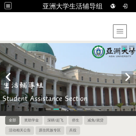
亚洲大学生活辅导组
:::
Toggle 
全部
奖助学金
深耕/起飞
侨生
减免/就贷
活动相关公告
原住民族专区
兵役