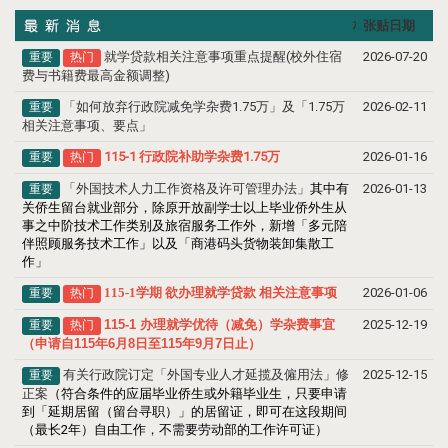
标题
张贴日期
就学贷款相关注意事项重点提醒(校外住宿
2026-07-20
重要
热门
费与书籍费最高金额调整)
「如何放弃行政院减免学杂费1.75万」及「1.75万
2026-02-11
重要
相关注意事项、要点」
115-1 行政院补助学杂费1.75万
2026-01-16
重要
热门
「外国技术人力工作资格及许可管理办法」
其中有
2026-01-13
重要
关侨生留台就业部分，除原开放副学士以上毕业侨外生从
事之中阶技术工作类别及旅宿服务工作外，新增「多元陪
伴照顾服务技术工作」以及「商港码头货物装卸集散工
作」
115-1学期 欲办理就学贷款 相关注意事项
2026-01-06
重要
热门
115-1 办理就学优待（减免）学杂费事宜
2025-12-19
重要
热门
（申请自115年6月8日至115年9月7日止）
有关行政院订定「外国专业人才延揽及僱用法」修
2025-12-15
重要
正案
（符合条件的应届毕业侨生或外籍毕业生，只要申请
到「延期居留（留台寻职）」的居留证，即可在这段期间
（最长2年）自由工作，不需要劳动部的工作许可证）