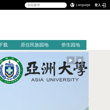
Language
登入
:::
下载
原住民族园地
侨生园地