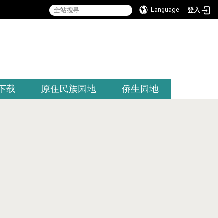
Language
登入
:::
下载
原住民族园地
侨生园地