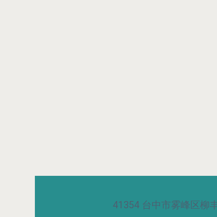
41354 台中市雾峰区柳丰路5