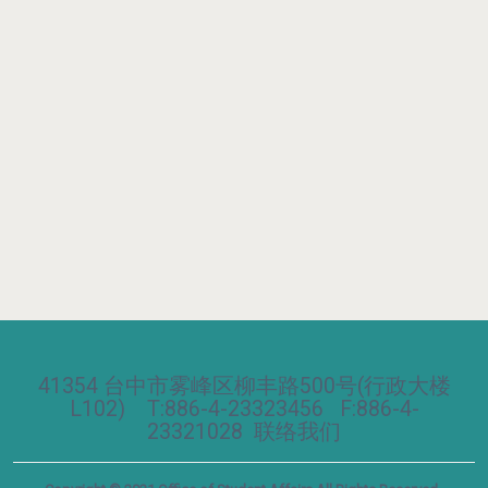
41354 台中市雾峰区柳丰路500号(行政大楼
L102) T:886-4-23323456 F:886-4-
23321028
联络我们