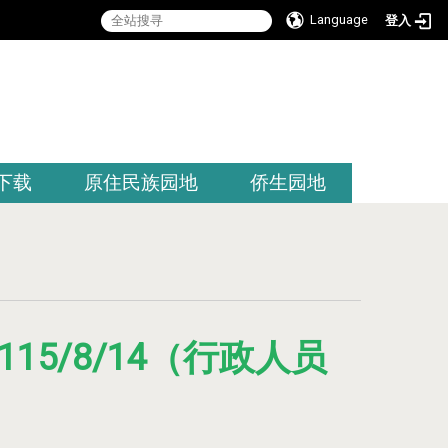
Language
登入
:::
下载
原住民族园地
侨生园地
、115/8/14（行政人员