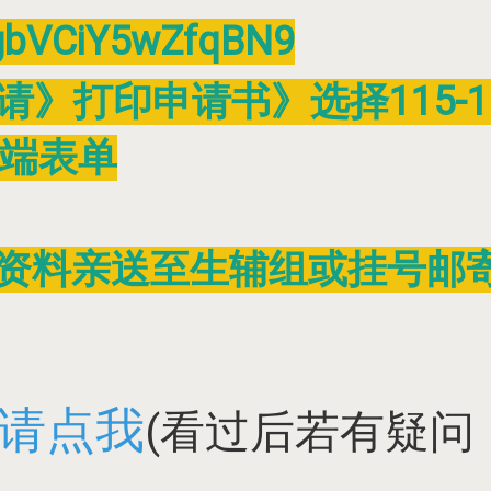
pgbVCiY5wZfqBN9
》打印申请书》选择115-1
端表单
本资料亲送至生辅组或挂号邮
A请点我
(看过后若有疑问