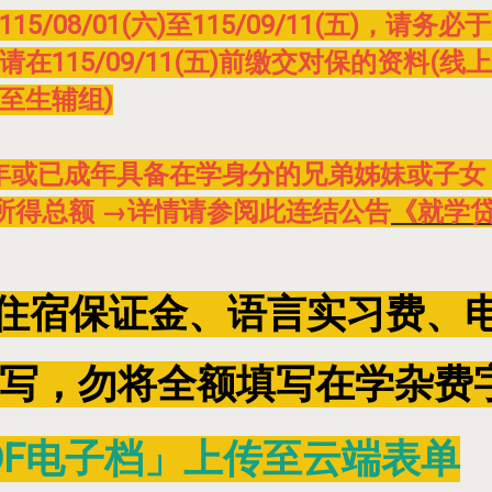
/08/01(六)至115/09/11(五)，
在115/09/11(五)前缴交对保的资料(
至生辅组)
或已成年具备在学身分的兄弟姊妹或子女：不可
所得总额 →详情请参阅此连结公告
《就学
(住宿保证金、语言实习费、
写，勿将全额填写在学杂费
DF电子档」上传至云端表单