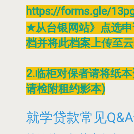
https://forms.gle/13
★从台银网站》点选申请
档并将此档案上传至云
2
.临柜对保者请将纸
请检附租约影本)
就学贷款常见Q&