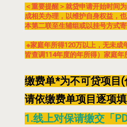
＜重要提醒＞就贷申请开始时间为115
成相关办理，以维护自身权益，也请
本第二联至生辅组或以挂号方式寄
※家庭年所得120万以上，无未成年
皆查调114年度的年所得）家庭年
缴费单*为不可贷项目
请依缴费单项目逐项填
1.线上对保请缴交「P