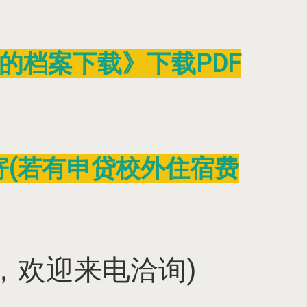
的档案下载》下载PDF
寄(若有申贷校外住宿费
，欢迎来电洽询)