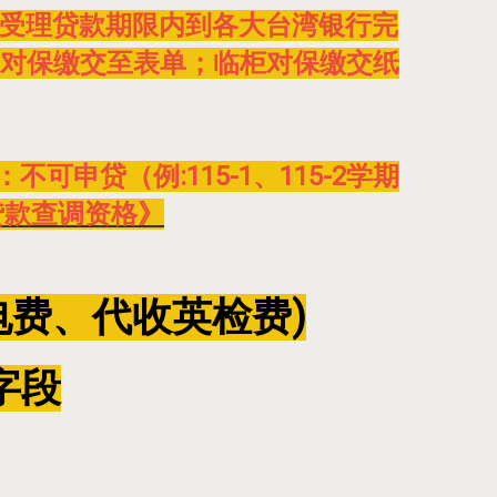
请务必于受理贷款期限内到各大台湾银行完
线上对保缴交至表单；临柜对保缴交纸
申贷（例:115-1、115-2学期
贷款查调资格》
电费、代收英检费)
字段