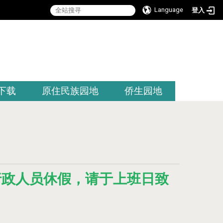
Language
登入
:::
下载
原住民族园地
侨生园地
/14（行政人员休假，请于上班日致