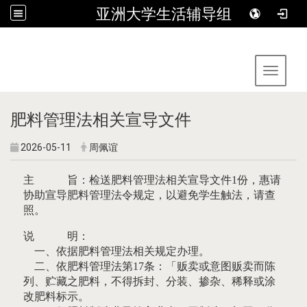
亚洲大学生活辅导组
:::
Toggle 
肥料管理法相关宣导文件
2026-05-11
周佩谊
主 旨：检送肥料管理法相关宣导文件1份，惠请
协助宣导肥料管理法令规定，以避免学生触法，请查
照。
说 明：
一、依据肥料管理法相关规定办理。
二、依肥料管理法第17条：「贩卖或意图贩卖而陈
列、贮藏之肥料，不得拆封、分装、掺杂、稀释或涂
改肥料标示。