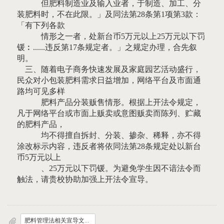
但肥料制造业及输入业者，于制造、加工、分
装肥料时，不在此限。」及同法第28条第1项第3款：
「有下列各款
情形之一者，处新台币5万元以上25万元以下罚
锾︰......违反第17条规定者。」之规定办理，合先叙
明。
三、随着电子商务快速发展及家庭园艺活动盛行，
民众对小包装肥料需求日益增加，网络平台及市面通
路均可见多样
肥料产品分装贩售情形。根据上开法令规定，
凡于网络平台或市面上贩卖或意图贩卖而陈列、贮藏
的肥料产品，
均不得擅自拆封、分装、掺杂、稀释，亦不得
涂改标示内容，违反者将依同法第28条规定处以新台
币5万元以上
、25万元以下罚锾。为避免学生因不谙法令而
触法，请贵校协助加强上开法令宣导。
肥料管理法相关宣导文件.pdf