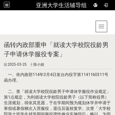
亚洲大学生活辅导组
:::
Toggle 
函转内政部重申「就读大学校院役龄男
子申请休学服役专案」
2025-03-25
陈小姐
一、依内政部114年3月4日发台内役字第1141160311号
函办理。
二、查「就读大学校院役龄男子申请休学服役作业规定」
第1点规定，为利就读大学校院役龄男子（以下简称役男）
生涯规划，得依其意愿，于在学期间预为规划休学并申请于
寒假或暑假梯次入营服役，退伍后返校复学。次查「大学校
院学士班学生就学期间服役弹性修业实施指引」略以，为因