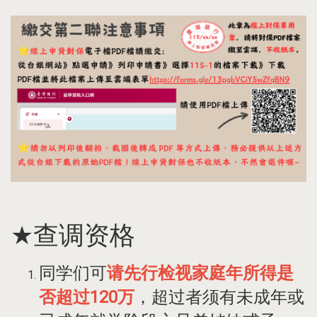
★查调资格
同学们可
请先行检视家庭年所得是
否超过120万
，超过者须有未成年或