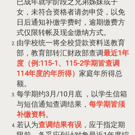
已成年就学阶段之兄弟姊妹或子
女，未符合资格者请勿申贷，以免
日后通知补缴学费时，逾期缴费方
式仅限转帐及现金缴纳方式。
由学校统一将全校贷款资料送教育
部，教育部转汇财政部查调
最近1年
度（例:115-1、115-2学期皆查调
114年度的年所得）
家庭年所得总
额。
每学期约3月/10月底 ，以学生信箱
与短信通知查调结果，
每学期皆须
补缴资料
。
若
认为
查调结果有误
，应于指定期