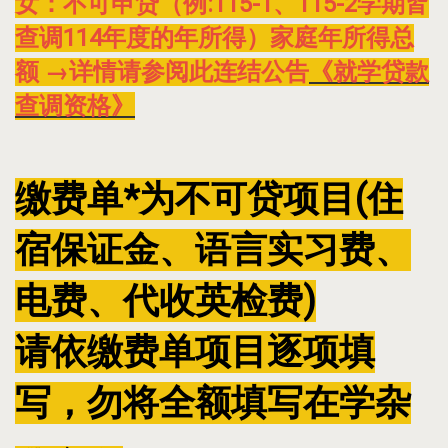
女：不可申贷（例:115-1、115-2学期皆
查调114年度的年所得）家庭年所得总
额 →详情请参阅此连结公告
《就学贷款
查调资格》
缴费单*为不可贷项目(住
宿保证金、语言实习费、
电费、代收英检费)
请依缴费单项目逐项填
写，勿将全额填写在学杂