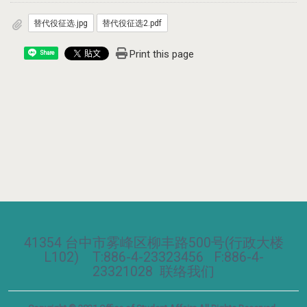
替代役征选.jpg
替代役征选2.pdf
Print this page
Share
41354 台中市雾峰区柳丰路500号(行政大楼
L102) T:886-4-23323456 F:886-4-
23321028
联络我们