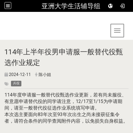
亚洲大学生活辅导组
:::
Toggle 
114年上半年役男申请服一般替代役甄
选作业规定
2024-12-11
陈小姐
兵役
114年度申请服一般替代役甄选作业更新，若有尚未服役、
有意愿申请替代役的同学请注意，12/17至1/15为申请期
间，请至
一般替代役征选作业系统
填写申请。
本次选主要面向83年次至93年次出生之尚未接获征集令
者，请符合条件的同学查阅附件内容，以免损失自身权益。