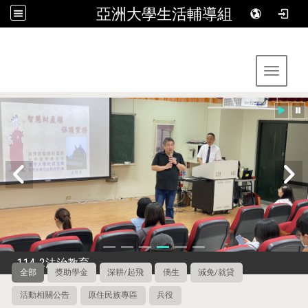
亞洲大學生活輔導組
:::
Toggle 
114-2法治教育
全部
獎助學金
深耕/起飛
僑生
減免/就貸
活動相關公告
原住民族專區
兵役