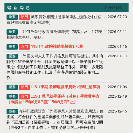
標題
張貼日期
就學貸款相關注意事項重點提醒(校外住宿
2026-07-20
重要
熱門
費與書籍費最高金額調整)
「如何放棄行政院減免學雜費1.75萬」及「1.75萬
2026-02-11
重要
相關注意事項、要點」
115-1 行政院補助學雜費1.75萬
2026-01-16
重要
熱門
「外國技術人力工作資格及許可管理辦法」
其中有
2026-01-13
重要
關僑生留臺就業部分，除原開放副學士以上畢業僑外生從
事之中階技術工作類別及旅宿服務工作外，新增「多元陪
伴照顧服務技術工作」以及「商港碼頭貨物裝卸集散工
作」
115-1學期 欲辦理就學貸款 相關注意事項
2026-01-06
重要
熱門
115-1 辦理就學優待（減免）學雜費事宜
2025-12-19
重要
熱門
（申請自115年6月8日至115年9月7日止）
有關行政院訂定「外國專業人才延攬及僱用法」修
2025-12-15
重要
正案
（符合條件的應屆畢業僑生或外籍畢業生，只要申請
到「延期居留（留臺尋職）」的居留證，即可在這段期間
（最長2年）自由工作，不需要勞動部的工作許可證）