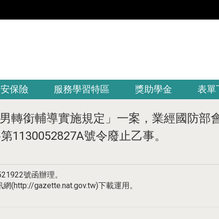
平安保險
服務學習特區
獎助學金
表單
男轉銜輔導實施規定」一案，業經國防部會銜
字第1130052827A號令廢止乙事。
21922號函辦理。
/gazette.nat.gov.tw)下載運用。