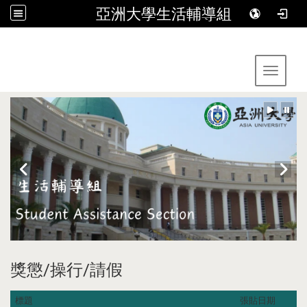
亞洲大學生活輔導組
:::
Toggle 
獎懲/操行/請假
標題
張貼日期