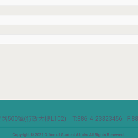
00號(行政大樓L102) T:886-4-23323456 F:886
Copyright © 2021 Office of Student Affairs All Rights Reserved.