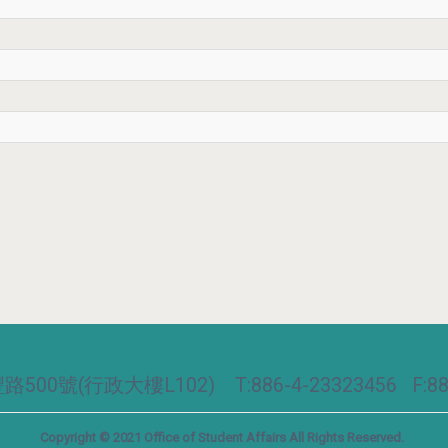
00號(行政大樓L102) T:886-4-23323456 F:886
Copyright © 2021 Office of Student Affairs All Rights Reserved.