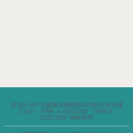
41354 台中市霧峰區柳豐路500號(行政大樓
L102) T:886-4-23323456 F:886-4-
23321028
聯絡我們