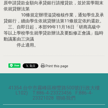
原申請貸款金額向承貸銀行請撥貸款，並於當學期末
依就貸辦法第
10條規定辦理溢貸檢核作業，通知學生及承
貸銀行，續由學生依就貸辦法第11條規定依約還款。
三、自即日起，本部99年11月16日「研商高級中
等以上學校學生就學貸款辦法及要點修正會議」臨時
動議案由三決議
停止適用。
Print this page
Share
41354 台中市霧峰區柳豐路500號(行政大樓
L102) T:886-4-23323456 F:886-4-
23321028
聯絡我們