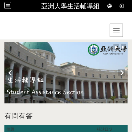
亞洲大學生活輔導組
:::
Toggle 
有問有答
標題
張貼日期