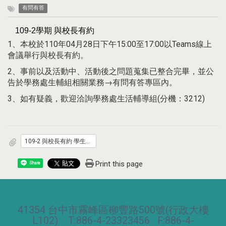
有問有答
109-2學期 與校長有約
1、本校於110年04月28日下午15:00至17:00以Teams線上
會議舉行與校長有約。
2、事前以及活動中、活動後之問題蒐集已整合完畢，並公
告於學務處生輔組相關業務→有問有答專區內。
3、如有疑義，歡迎洽詢學務處生活輔導組(分機：3212)
109-2 與校長有約 學生建議事項.pdf
Print this page
Share
41354 台中市霧峰區柳豐路500號(行政大樓
L102) T:886-4-23323456 F:886-4-