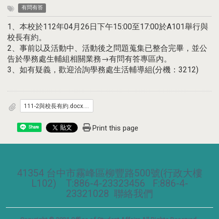
有問有答
1、本校於112年04月26日下午15:00至17:00於A101舉行與
校長有約。
2、事前以及活動中、活動後之問題蒐集已整合完畢，並公
告於學務處生輔組相關業務→有問有答專區內。
3、如有疑義，歡迎洽詢學務處生活輔導組(分機：3212)
111-2與校長有約.docx.pdf
Print this page
Share
41354 台中市霧峰區柳豐路500號(行政大樓
L102) T:886-4-23323456 F:886-4-
23321028
聯絡我們