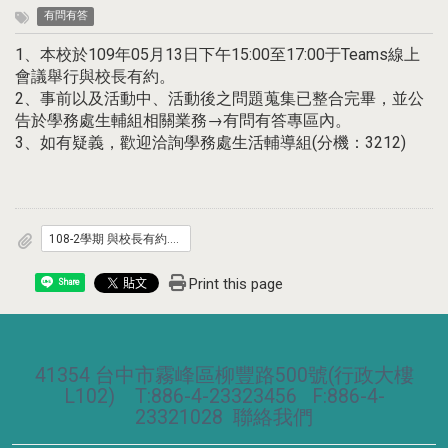
有問有答
1、本校於109年05月13日下午15:00至17:00于Teams線上
會議舉行與校長有約。
2、事前以及活動中、活動後之問題蒐集已整合完畢，並公
告於學務處生輔組相關業務→有問有答專區內。
3、如有疑義，歡迎洽詢學務處生活輔導組(分機：3212)
108-2學期 與校長有約.pdf
Print this page
Share
41354 台中市霧峰區柳豐路500號(行政大樓
L102) T:886-4-23323456 F:886-4-
23321028
聯絡我們