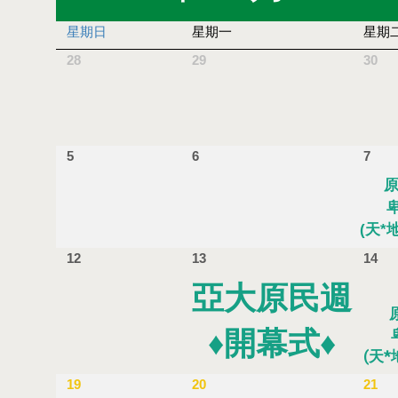
星期日
星期一
星期
28
29
30
5
6
7
原
(天*
12
13
14
亞大原民週
♦開幕式♦
(天
19
20
21