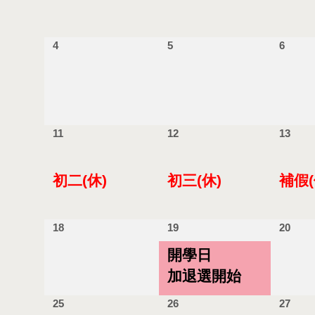
4
5
6
11
12
13
初二(休)
初三(休)
補假(
18
19
20
開學日
加退選開始
25
26
27