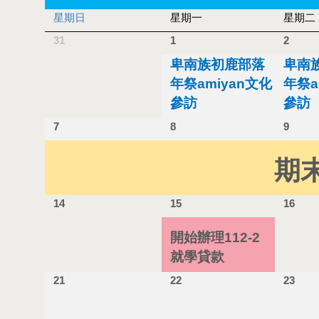
星期日
星期一
星期二
31
1
2
卑南族初鹿部落
卑南
年祭amiyan文化
年祭a
參訪
參訪
7
8
9
期
14
15
16
開始辦理112-2
就學貸款
21
22
23