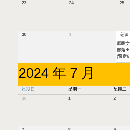
23
24
25
30
1
記事
原民文
部落田
(暫定6
2024 年 7 月
星期日
星期一
星期二
30
1
2
7
8
9