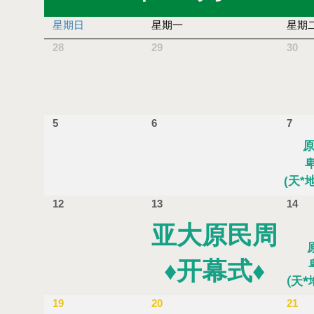
星期日
星期一
星期
28
29
30
5
6
7
原
(天*
12
13
14
亚大原民周
♦开幕式♦
(天
19
20
21