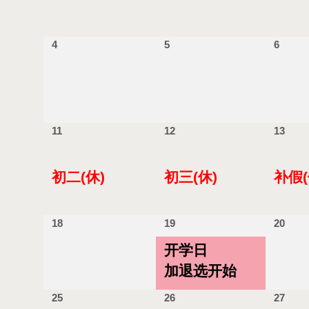
4
5
6
11
12
13
初二(休)
初三(休)
补假(
18
19
20
开学日
加退选开始
25
26
27