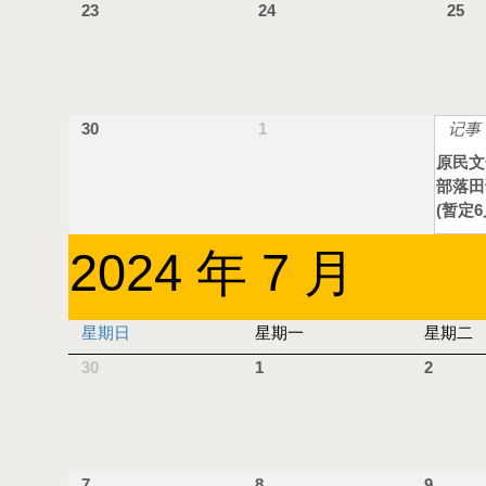
23
24
25
30
1
记事
原民文
部落田
(暂定6
2024 年 7 月
星期日
星期一
星期二
30
1
2
7
8
9