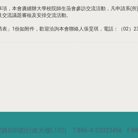
項，本會賡續辦大學校院師生蒞會參訪交流活動，凡申請系(所
及交流議題審核及安排交流活動。
如附件，歡迎洽詢本會聯絡人張旻琪，電話：（02）2327-2619，
00號(行政大樓L102) T:886-4-23323456 F:886