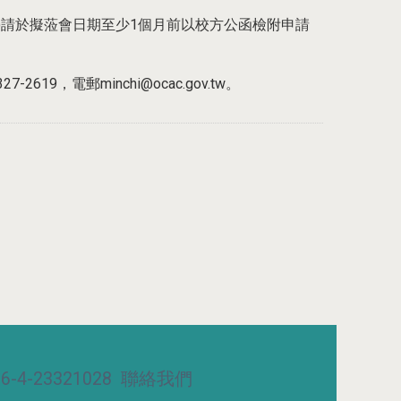
)請於擬蒞會日期至少1個月前以校方公函檢附申請
電郵minchi@ocac.gov.tw。
-4-23321028
聯絡我們