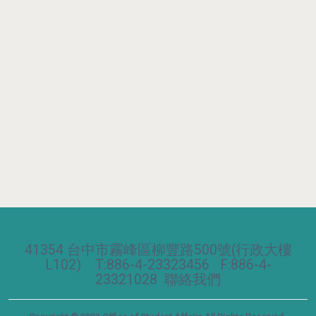
41354 台中市霧峰區柳豐路500號(行政大樓
L102) T:886-4-23323456 F:886-4-
23321028
聯絡我們