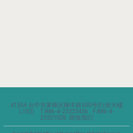
41354 台中市雾峰区柳丰路500号(行政大楼
L102) T:886-4-23323456 F:886-4-
23321028
联络我们