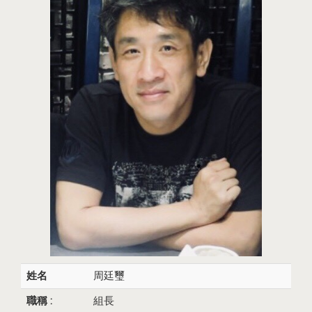
姓名
周廷璽
職稱 :
組長