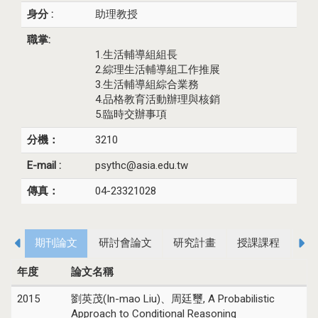
身分 :
助理教授
職掌:
1.生活輔導組組長
2.綜理生活輔導組工作推展
3.生活輔導組綜合業務
4.品格教育活動辦理與核銷
5.臨時交辦事項
分機：
3210
E-mail :
psythc@asia.edu.tw
傳真：
04-23321028
期刊論文
研討會論文
研究計畫
授課課程
指
年度
論文名稱
2015
劉英茂(In-mao Liu)、周廷璽, A Probabilistic
Approach to Conditional Reasoning