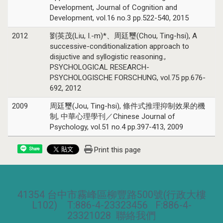
Development, Journal of Cognition and
Development, vol.16 no.3 pp.522-540, 2015
2012
劉英茂(Liu, I.-m)*、周廷璽(Chou, Ting-hsi), A
successive-conditionalization approach to
disjuctive and syllogistic reasoning.,
PSYCHOLOGICAL RESEARCH-
PSYCHOLOGISCHE FORSCHUNG, vol.75 pp.676-
692, 2012
2009
周廷璽(Jou, Ting-hsi), 條件式推理抑制效果的機
制, 中華心理學刊／Chinese Journal of
Psychology, vol.51 no.4 pp.397-413, 2009
Print this page
Share
41354 台中市霧峰區柳豐路500號(行政大樓
L102) T:886-4-23323456 F:886-4-
23321028
聯絡我們