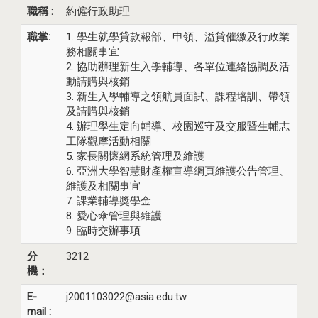
職稱 :
約僱行政助理
職掌:
1. 學生就學貸款報部、申領、溢貸催繳及行政業
務相關事宜
2. 協助辦理新生入學輔導、各單位連絡協調及活
動請購與核銷
3. 新生入學輔導之領航員面試、課程培訓、帶領
及請購與核銷
4. 辦理學生定向輔導、校園巡守及交服暨生輔志
工隊觀摩活動相關
5. 家長關懷網系統管理及維護
6. 亞洲大學智慧財產權宣導網頁維護公告管理、
維護及相關事宜
7. 課業輔導獎學金
8. 愛心傘管理與維護
9. 臨時交辦事項
分
3212
機：
E-
j2001103022@asia.edu.tw
mail :