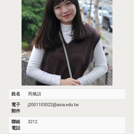
姓名
周佩誼
電子
j2001103022@asia.edu.tw
郵件
聯絡
3212
電話