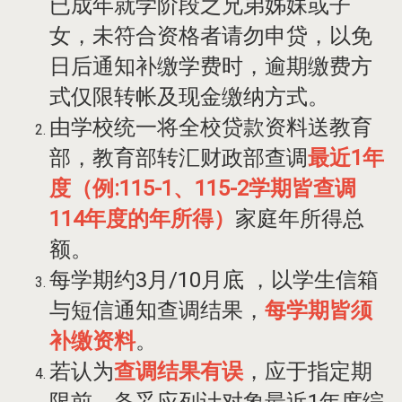
已成年就学阶段之兄弟姊妹或子
女，未符合资格者请勿申贷，以免
日后通知补缴学费时，逾期缴费方
式仅限转帐及现金缴纳方式。
由学校统一将全校贷款资料送教育
部，教育部转汇财政部查调
最近1年
度（例:115-1、115-2学期皆查调
114年度的年所得）
家庭年所得总
额。
每学期约3月/10月底 ，以学生信箱
与短信通知查调结果，
每学期皆须
补缴资料
。
若
认为
查调结果有误
，应于指定期