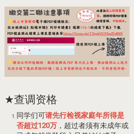
★查调资格
同学们可
请先行检视家庭年所得是
否超过120万
，超过者须有未成年或