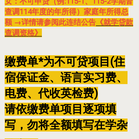
女：不可申贷（例:115-1、115-2学期皆
查调114年度的年所得）家庭年所得总
额 →详情请参阅此连结公告
《就学贷款
查调资格》
缴费单*为不可贷项目(住
宿保证金、语言实习费、
电费、代收英检费)
请依缴费单项目逐项填
写，勿将全额填写在学杂