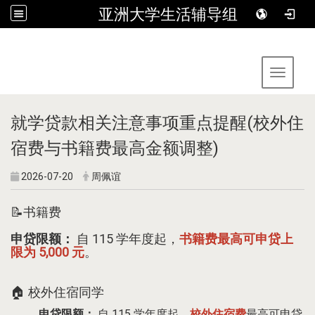
亚洲大学生活辅导组
:::
Toggle 
就学贷款相关注意事项重点提醒(校外住
宿费与书籍费最高金额调整)
2026-07-20
周佩谊
📝书籍费
申贷限额：
自 115 学年度起，
书籍费最高可申贷上
限为 5,000 元
。
🏠 校外住宿同学
申贷限额：
自 115 学年度起，
校外住宿费
最高可申贷