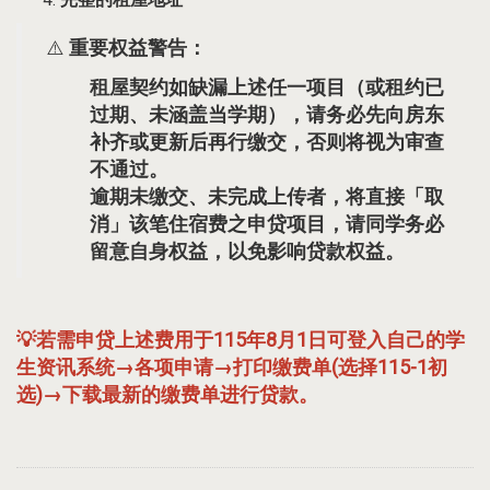
⚠️
重要权益警告：
租屋契约如缺漏上述任一项目（或租约已
过期、未涵盖当学期），
请务必先向房东
补齐或更新后再行缴交
，否则将视为审查
不通过。
逾期未缴交、未完成上传者，将直接「取
消」该笔住宿费之申贷项目
，请同学务必
留意自身权益，以免影响贷款权益。
💡若需申贷上述费用于115年8月1日可登入自己的学
生资讯系统→各项申请→打印缴费单(选择115-1初
选)→下载最新的缴费单进行贷款。