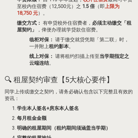
至校内住宿费（12,500元）之
1.5 倍
（即
上限为
18,750 元
）。
缴交方式：
有申贷校外住宿费者，
必须主动缴交「租
屋契约」
，俾便办理就学贷款住宿费。
临柜对保：
请于缴交就贷凭期「第二联」时，
一并附上
租约影本
。
线上对保：
请将租约扫描上传至
当学期指定之
云端连结
。
🔍 租屋契约审查【5大核心要件】
同学上传或缴交之契约，请务必确认包含以下完整且有效的
资讯：
学生本人签名+房东本人签名
每月租金金额
明确的租屋期间（租约期间须涵盖当学期）
完整的租屋地址