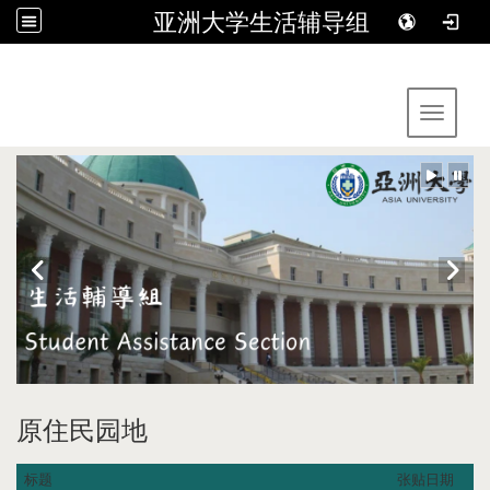
亚洲大学生活辅导组
:::
Toggle 
原住民园地
标题
张贴日期