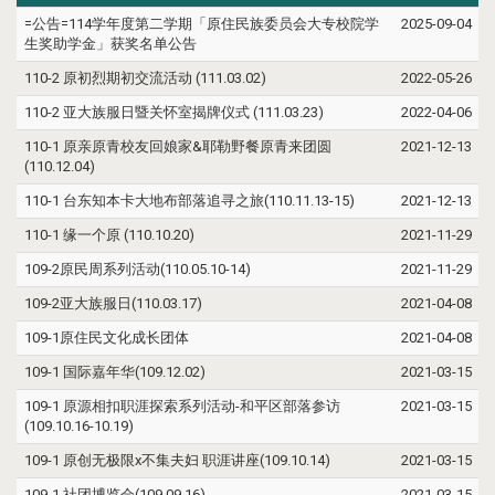
=公告=114学年度第二学期「原住民族委员会大专校院学
2025-09-04
生奖助学金」获奖名单公告
110-2 原初烈期初交流活动 (111.03.02)
2022-05-26
110-2 亚大族服日暨关怀室揭牌仪式 (111.03.23)
2022-04-06
110-1 原亲原青校友回娘家&耶勒野餐原青来团圆
2021-12-13
(110.12.04)
110-1 台东知本卡大地布部落追寻之旅(110.11.13-15)
2021-12-13
110-1 缘一个原 (110.10.20)
2021-11-29
109-2原民周系列活动(110.05.10-14)
2021-11-29
109-2亚大族服日(110.03.17)
2021-04-08
109-1原住民文化成长团体
2021-04-08
109-1 国际嘉年华(109.12.02)
2021-03-15
109-1 原源相扣职涯探索系列活动-和平区部落参访
2021-03-15
(109.10.16-10.19)
109-1 原创无极限x不集夫妇 职涯讲座(109.10.14)
2021-03-15
109-1 社团博览会(109.09.16)
2021-03-15