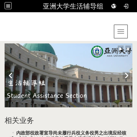
亚洲大学生活辅导组
:::
Toggle 
相关业务
内政部役政署宣导尚未履行兵役义务役男之出境应经核