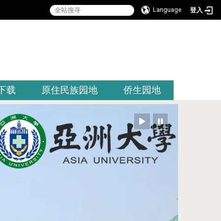
Language
登入
:::
下载
原住民族园地
侨生园地