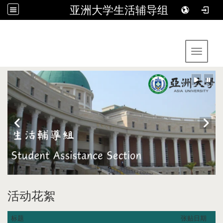
亚洲大学生活辅导组
:::
Toggle 
活动花絮
标题
张贴日期