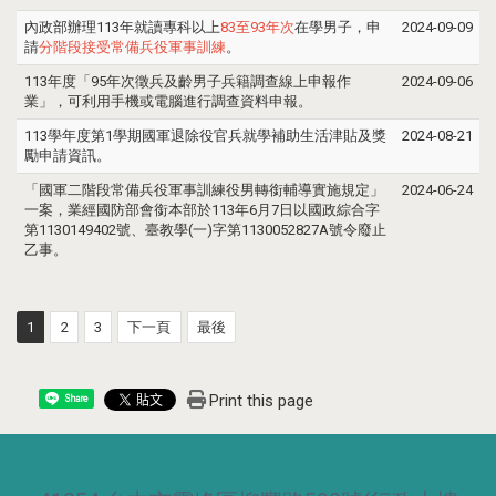
內政部辦理113年就讀專科以上
83至93年次
在學男子，申
2024-09-09
請
分階段接受常備兵役軍事訓練
。
113年度「95年次徵兵及齡男子兵籍調查線上申報作
2024-09-06
業」，可利用手機或電腦進行調查資料申報。
113學年度第1學期國軍退除役官兵就學補助生活津貼及獎
2024-08-21
勵申請資訊。
「國軍二階段常備兵役軍事訓練役男轉銜輔導實施規定」
2024-06-24
一案，業經國防部會銜本部於113年6月7日以國政綜合字
第1130149402號、臺教學(一)字第1130052827A號令廢止
乙事。
1
2
3
下一頁
最後
Print this page
Share