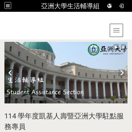
亞洲大學生活輔導組
:::
Toggle 
114 學年度凱基人壽暨亞洲大學駐點服
務專員