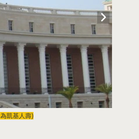
)
更名為凱基人壽