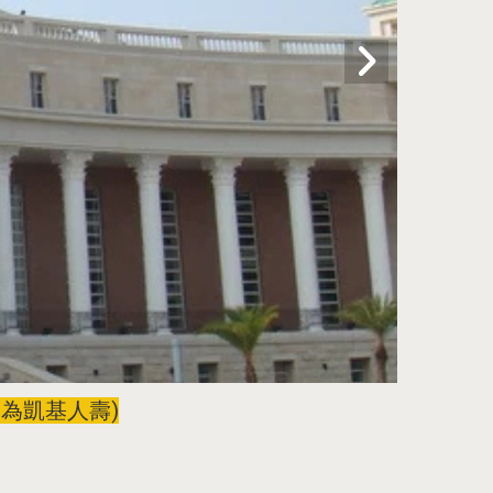
)
更名為凱基人壽