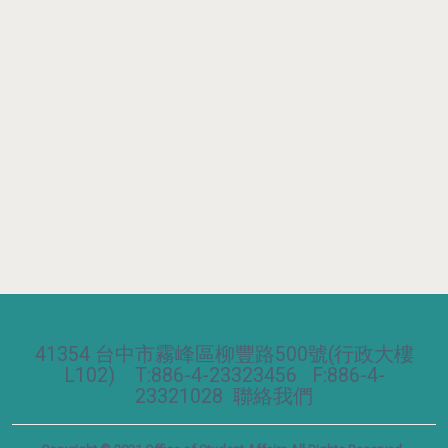
41354 台中市霧峰區柳豐路500號(行政大樓
L102) T:886-4-23323456 F:886-4-
23321028
聯絡我們