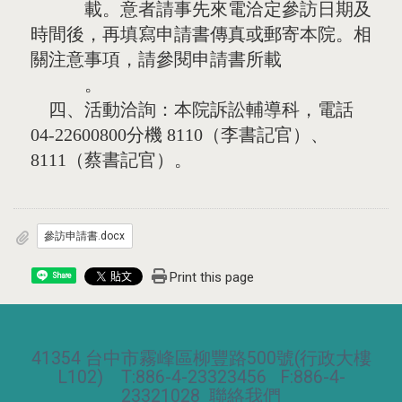
載。意者請事先來電洽定參訪日期及
時間後，再填寫申請書傳真或郵寄本院。相
關注意事項，請參閱申請書所載
。
四、活動洽詢：本院訴訟輔導科，電話
04-22600800分機 8110（李書記官）、
8111（蔡書記官）。
參訪申請書.docx
Print this page
Share
41354 台中市霧峰區柳豐路500號(行政大樓
L102) T:886-4-23323456 F:886-4-
23321028
聯絡我們