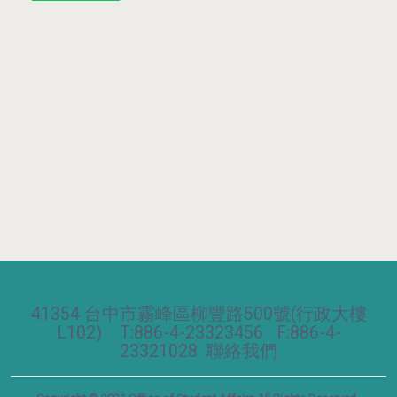
41354 台中市霧峰區柳豐路500號(行政大樓
L102) T:886-4-23323456 F:886-4-
23321028
聯絡我們