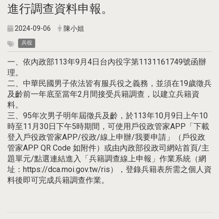
進行調查資料申報。
2024-09-06
陳小姐
兵役
一、依內政部113年9月4日台內役字第1131161749號函辦
理。
二、中華民國男子依法皆有服兵役之義務，並須在19歲徵兵
及齡前一年底至當年2月間接受兵籍調查，以建立兵籍資
料。
三、95年次男子明年屆徵兵及齡，於113年10月9日上午10
時至11月30日下午5時期間，可使用戶役政管家APP「下載
登入戶役政管家APP/役政/線上申辦/我要申請」（戶役政
管家APP QR Code 如附件）或由內政部役政司網站首頁/主
題單元/點選連結進入「兵籍調查線上申報」作業系統（網
址：https://dca.moi.gov.tw/ris），登錄兵籍表所需之個人資
料後即可完成兵籍調查作業。