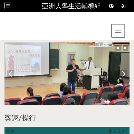
亞洲大學生活輔導組
:::
Toggle 
獎懲/操行
標題
張貼日期