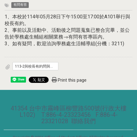
有問有答
1、本校於114年05月28日下午15:00至17:00於A101舉行與
校長有約。
2、事前以及活動中、活動後之問題蒐集已整合完畢，並公
告於學務處生輔組相關業務→有問有答專區內。
3、如有疑問，歡迎洽詢學務處生活輔導組(分機：3211)
113-2與校長有約問與答.pdf
Print this page
Share
41354 台中市霧峰區柳豐路500號(行政大樓
L102) T:886-4-23323456 F:886-4-
23321028
聯絡我們