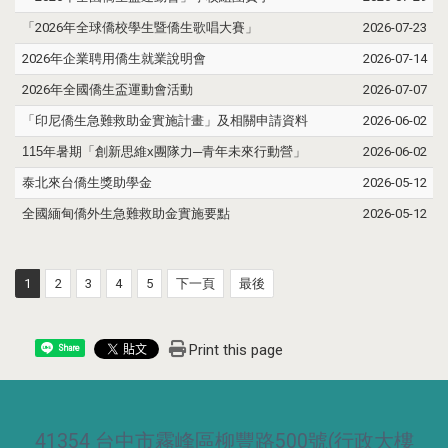
「2026年全球僑校學生暨僑生歌唱大賽」
2026-07-23
2026年企業聘用僑生就業說明會
2026-07-14
2026年全國僑生盃運動會活動
2026-07-07
「印尼僑生急難救助金實施計畫」及相關申請資料
2026-06-02
115
年暑期「創新思維
x
團隊力
─
青年未來行動營」
2026-06-02
泰北來台僑生獎助學金
2026-05-12
全國緬甸僑外生急難救助金實施要點
2026-05-12
1
2
3
4
5
下一頁
最後
Print this page
Share
41354 台中市霧峰區柳豐路500號(行政大樓