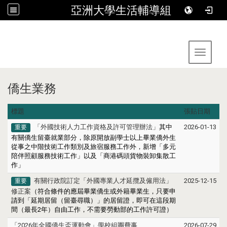
亞洲大學生活輔導組
:::
Toggle 
僑生業務
標題
張貼日期
「外國技術人力工作資格及許可管理辦法」
其中
2026-01-13
重要
有關僑生留臺就業部分，除原開放副學士以上畢業僑外生
從事之中階技術工作類別及旅宿服務工作外，新增「多元
陪伴照顧服務技術工作」以及「商港碼頭貨物裝卸集散工
作」
有關行政院訂定「外國專業人才延攬及僱用法」
2025-12-15
重要
修正案
（符合條件的應屆畢業僑生或外籍畢業生，只要申
請到「延期居留（留臺尋職）」的居留證，即可在這段期
間（最長2年）自由工作，不需要勞動部的工作許可證）
「2026年全國僑生盃運動會」學校組團費事
2026-07-29