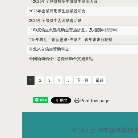
「2026年全球僑校學生暨僑生歌唱大賽」
2026年企業聘用僑生就業說明會
2026年全國僑生盃運動會活動
「印尼僑生急難救助金實施計畫」及相關申請資料
115
年暑期「創新思維
x
團隊力
─
青年未來行動營」
泰北來台僑生獎助學金
全國緬甸僑外生急難救助金實施要點
1
2
3
4
5
下一頁
最後
Print this page
Share
41354 台中市霧峰區柳豐路5