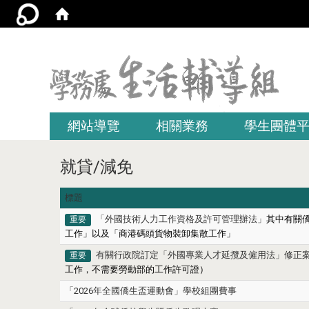
:::
網站導覽
相關業務
學生團體
就貸/減免
標題
「外國技術人力工作資格及許可管理辦法」
其中有關
重要
工作」以及「商港碼頭貨物裝卸集散工作」
有關行政院訂定「外國專業人才延攬及僱用法」修正
重要
工作，不需要勞動部的工作許可證）
「2026年全國僑生盃運動會」學校組團費事