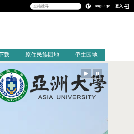
Language
登入
:::
下载
原住民族园地
侨生园地