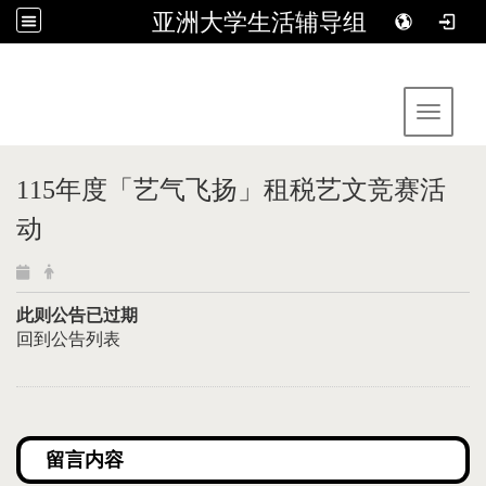
亚洲大学生活辅导组
:::
Toggle 
115年度「艺气飞扬」租税艺文竞赛活
动
此则公告已过期
回到公告列表