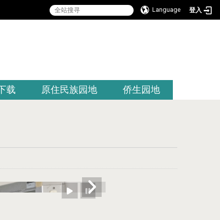
Language
登入
:::
下载
原住民族园地
侨生园地