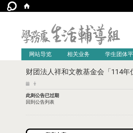
:::
网站导览
相关业务
学生团体
财团法人祥和文教基金会「114年
此则公告已过期
回到公告列表