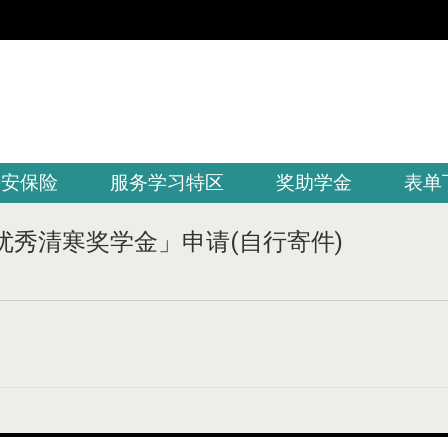
平安保险
服务学习特区
奖助学金
表单
优秀清寒奖学金」申请(自行寄件)