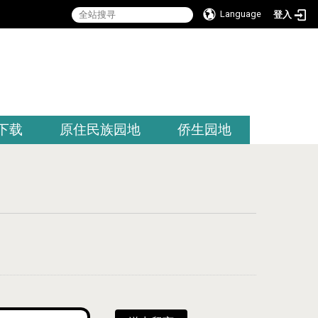
Language
登入
:::
下载
原住民族园地
侨生园地